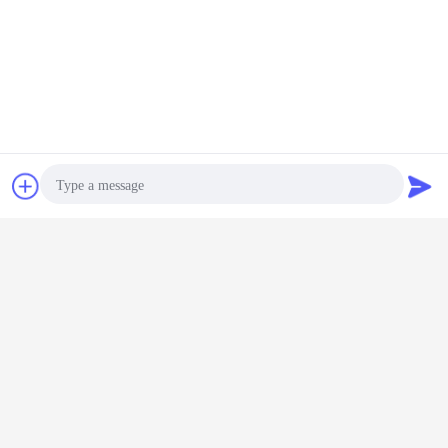
Bavarder
Demande de
soumission
Photo
Video Call
Capteur de mouvement par micro-ondes
Étiquettes:
,
Audio Call
Commutateur de capteur à micro-ondes
,
Détecteur de mouvement au micro-ondes