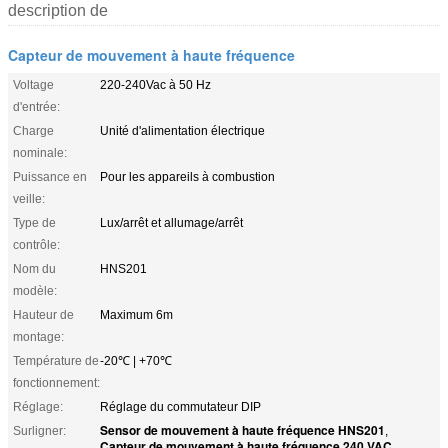
description de
Capteur de mouvement à haute fréquence
Voltage
220-240Vac à 50 Hz
d'entrée:
Charge
Unité d'alimentation électrique
nominale:
Puissance en
Pour les appareils à combustion
veille:
Type de
Lux/arrêt et allumage/arrêt
contrôle:
Nom du
HNS201
modèle:
Hauteur de
Maximum 6m
montage:
Température de
-20℃ | +70℃
fonctionnement:
Réglage:
Réglage du commutateur DIP
Sensor de mouvement à haute fréquence HNS201
Surligner:
,
Capteur de mouvement à haute fréquence 240 VAC
,