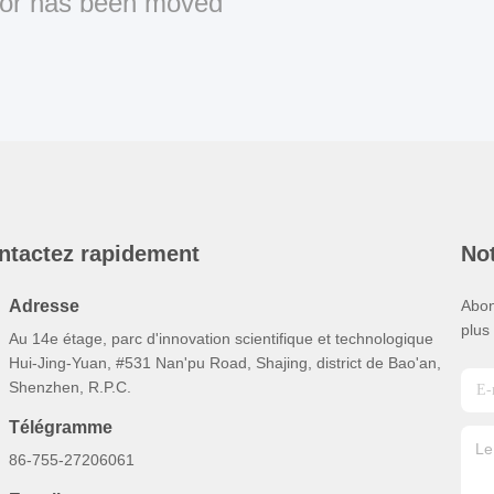
or has been moved
ntactez rapidement
Not
Adresse
Abon
plus
Au 14e étage, parc d'innovation scientifique et technologique
Hui-Jing-Yuan, #531 Nan'pu Road, Shajing, district de Bao'an,
Shenzhen, R.P.C.
Télégramme
86-755-27206061