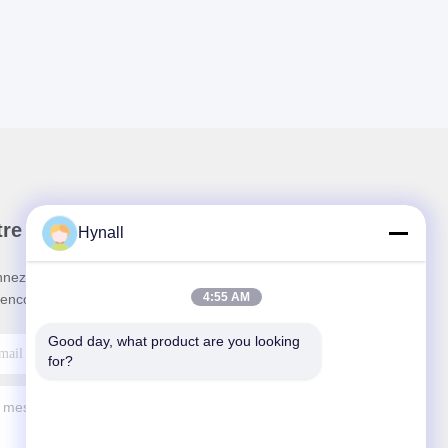
re newsletter
Hynall
nez-vous à notre newsletter pour des réductions et
4:55 AM
 encore.
Good day, what product are you looking 
for?