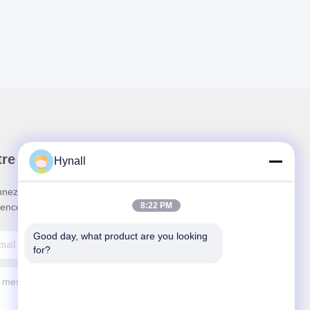
re newsletter
Hynall
nez-vous à notre newsletter pour des réductions et
8:22 PM
 encore.
Good day, what product are you looking 
for?