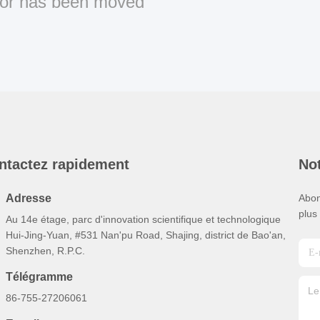
or has been moved
ntactez rapidement
Not
Adresse
Abon
plus
Au 14e étage, parc d'innovation scientifique et technologique
Hui-Jing-Yuan, #531 Nan'pu Road, Shajing, district de Bao'an,
Shenzhen, R.P.C.
Télégramme
86-755-27206061