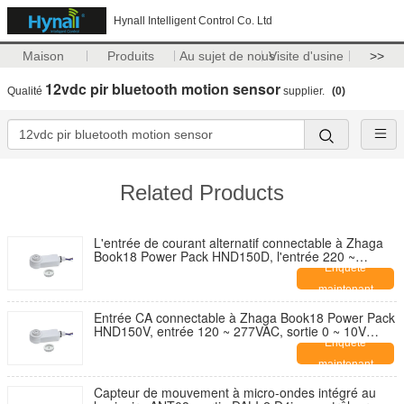
Hynall Intelligent Control Co. Ltd
Maison
Produits
Au sujet de nous
Visite d'usine
>>
12vdc pir bluetooth motion sensor
Qualité
supplier.
(0)
Related Products
L'entrée de courant alternatif connectable à Zhaga
Book18 Power Pack HND150D, l'entrée 220 ~
240VAC, la sortie DALI, l'alimentation électrique
Enquête
intégrée DALI-2 bus à l'intérieur, pour fonctionner
maintenant
avec toutes les têtes de capteurs standard Zhaga
Book18 DALI.
Entrée CA connectable à Zhaga Book18 Power Pack
HND150V, entrée 120 ~ 277VAC, sortie 0 ~ 10V
signal d'atténuation, avec relais à l'intérieur, pour
Enquête
fonctionner avec toutes les têtes de capteur
maintenant
standard Zhaga Book18 0 ~ 10V.
Capteur de mouvement à micro-ondes intégré au