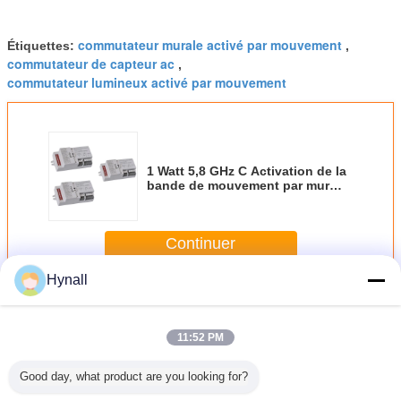
commutateur murale activé par mouvement
Étiquettes:
,
commutateur de capteur ac
,
commutateur lumineux activé par mouvement
1 Watt 5,8 GHz C Activation de la
bande de mouvement par mur
Commutateur zéro - Opération de
point croisé
Continuer
Hynall
Commutateur de capteur de mouvement CA
Plus
11:52 PM
Good day, what product are you looking for?
 220-
Commutateur de
120VAC 6m 240W
Capteur de
Capteu