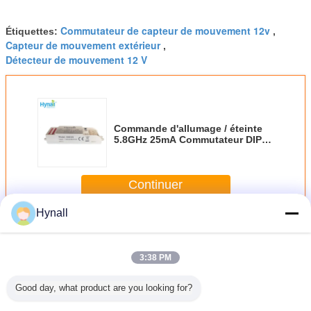
Commutateur de capteur de mouvement 12v
Étiquettes:
,
Capteur de mouvement extérieur
,
Détecteur de mouvement 12 V
Commande d'allumage / éteinte
5.8GHz 25mA Commutateur DIP
12V Capteur à micro-ondes
Continuer
Hynall
Capteur à micro-ondes 12V
Plus
3:38 PM
Good day, what product are you looking for?
 12V DC
Sensor RF sans fil
Capture de la
Capteur à micro-
Groupe sa
teur de
12V à micro-
lumière du jour
ondes 12V à trois
12V capt