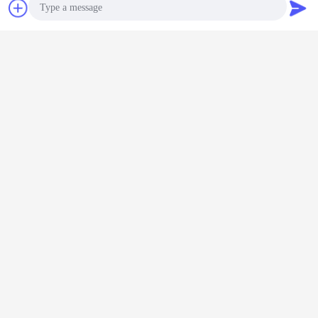
Bavarder
Demande de
soumission
Photo
capteur d'occupation de la baie haute
Étiquettes:
,
un capteur de mouvement monté sur un appareil
Video Call
,
détecteur de mouvement double
Audio Call
Capteur de mouvement haute
baie imperméable à l'eau IP65
avec récolte de lumière du jour 0-
10V Dimming Zhaga Photocell
Continuer
Capteur de mouvement haute baie
Plus