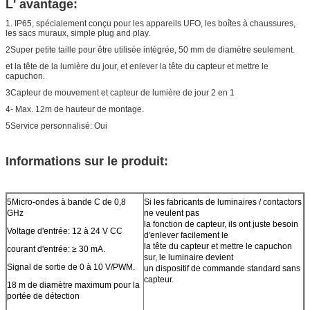
L' avantage:
1. IP65, spécialement conçu pour les appareils UFO, les boîtes à chaussures,
les sacs muraux, simple plug and play.
2Super petite taille pour être utilisée intégrée, 50 mm de diamètre seulement.
et la tête de la lumière du jour, et enlever la tête du capteur et mettre le
capuchon.
3Capteur de mouvement et capteur de lumière de jour 2 en 1
4- Max. 12m de hauteur de montage.
5Service personnalisé: Oui
Informations sur le produit:
5Micro-ondes à bande C de 0,8
Si les fabricants de luminaires / contactors
GHz
ne veulent pas
la fonction de capteur, ils ont juste besoin
Voltage d'entrée: 12 à 24 V CC
d'enlever facilement le
la tête du capteur et mettre le capuchon
courant d'entrée: ≥ 30 mA.
sur, le luminaire devient
Signal de sortie de 0 à 10 V/PWM.
un dispositif de commande standard sans
capteur.
18 m de diamètre maximum pour la
portée de détection