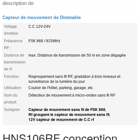
description de
Capteur de mouvement de Dimmable
Voltage
C.C 12V-24V
d'entrée:
Fréquence
FSK 868 / 915MHz
RF::
Distance de
max. Distance de transmission de 50 m en zone dégagée
transmission
de rf:
Fonction:
Regroupement sans fil RF, gradation à trois niveaux et
surveillance de la lumière du jour
Utilisation:
Couloir de l'hôtel, parking, garage, etc.
Nom du
Détecteur de mouvement à micro-ondes sans fil RF
produit:
Capteur de mouvement sans fil de FSK 868
Surligner:
,
Rf groupant le capteur de mouvement sans fil
,
12V capteur de mouvement de C.C rf
HNS106RF conception