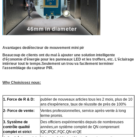
Avantages
de
détecteur de mouvement mini pir
Beaucoup de clients ont du mal à ajouter une solution intelligente
d'économie d'énergie pour les panneaux LED et les troffers, etc. L'éclairage
intérieur tout le temps.Seulement un trou va facilement terminer
l'assemblage du capteur PIR.
W
hy Choisissez nous:
1
. Force de R & D:
publier de nouveaux articles tous les 2 mois, plus de 10
ans d'expérience, taux de réussite de près de 100%
2
- Force de vente:
Ventes professionnelles, service après-vente à long
terme promis.
3
. Système de
Des officiers expérimentés depuis de nombreuses
contrôle qualité
années,un système complet de QN comprenant
complet et strict
IQC,IPQC,FQC,QN et QE