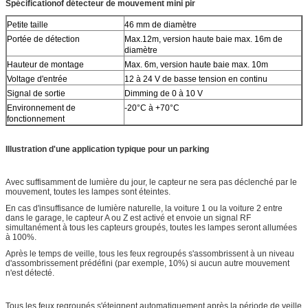
Spécification
o
f
détecteur de mouvement mini pir
Petite taille
46 mm de diamètre
Portée de détection
Max.12m, version haute baie max. 16m de
diamètre
Hauteur de montage
Max. 6m, version haute baie max. 10m
Voltage d'entrée
12 à 24 V de basse tension en continu
Signal de sortie
Dimming de 0 à 10 V
Environnement de
-20°C à +70°C
fonctionnement
Illustration d'une application typique pour un parking
Avec suffisamment de lumière du jour, le capteur ne sera pas déclenché par le
mouvement, toutes les lampes sont éteintes.
En cas d'insuffisance de lumière naturelle, la voiture 1 ou la voiture 2 entre
dans le garage, le capteur A ou Z est activé et envoie un signal RF
simultanément à tous les capteurs groupés, toutes les lampes seront allumées
à 100%.
Après le temps de veille, tous les feux regroupés s'assombrissent à un niveau
d'assombrissement prédéfini (par exemple, 10%) si aucun autre mouvement
n'est détecté.
Tous les feux regroupés s'éteignent automatiquement après la période de veille