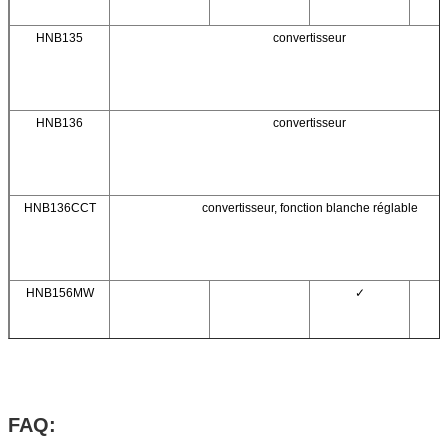
HNB135
convertisseur
HNB136
convertisseur
HNB136CCT
convertisseur, fonction blanche réglable
HNB156MW
✓
HNB156
convertisseur
FAQ:
HNB158PIR
✓