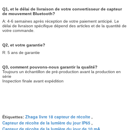
Q1, et le délai de livraison de votre convertisseur de capteur
de mouvement Bluetooth?
A: 4-6 semaines après réception de votre paiement anticipé. Le
HND150V/D
Entrée en courant alternatif, correspondant à toutes les têtes
délai de livraison spécifique dépend des articles et de la quantité de
de mouvement de la série Zhaga bo
votre commande.
Q2, et votre garantie?
R: 5 ans de garantie
Q3, comment pouvons-nous garantir la qualité?
Toujours un échantillon de pré-production avant la production en
série
Inspection finale avant expédition
Zhaga livre 18 capteur de récolte
Étiquettes:
,
Capteur de récolte de la lumière du jour IP65
,
Capteur de récolte de la lumière du jour de 10 mA